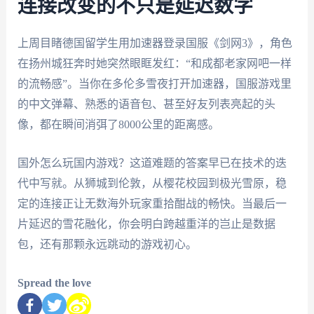
连接改变的不只是延迟数字
上周目睹德国留学生用加速器登录国服《剑网3》，角色
在扬州城狂奔时她突然眼眶发红：“和成都老家网吧一样
的流畅感”。当你在多伦多雪夜打开加速器，国服游戏里
的中文弹幕、熟悉的语音包、甚至好友列表亮起的头
像，都在瞬间消弭了8000公里的距离感。
国外怎么玩国内游戏？这道难题的答案早已在技术的迭
代中写就。从狮城到伦敦，从樱花校园到极光雪原，稳
定的连接正让无数海外玩家重拾酣战的畅快。当最后一
片延迟的雪花融化，你会明白跨越重洋的岂止是数据
包，还有那颗永远跳动的游戏初心。
Spread the love