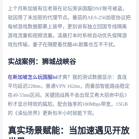
上个月新加坡有位老哥在论坛哭诉国服DNF账号被盗，
就因用了未加密的代理节点。番茄的AES-256加密协议把
每帧游戏数据都裹上装甲，更别说有独立回国专线隔离
游戏流量和视频流量。凌晨打本时系统自动优先保障游
戏包传输，妻子在隔壁看优酷4K剧集也互不干扰。
实战案例：狮城战峡谷
在新加坡怎么玩国服lol
才爽？我的测试数据显示：直连
平均延迟228ms，普通VPN 162ms，而番茄智能路由稳定
在49-55ms区间。关键团战再不会出现艾希大招命中后3
秒才显示特效的尴尬。配合独享的100Mbps带宽，15GB
的《诛仙世界》更新包半小时就能下完。
真实场景赋能：当加速遇见开放