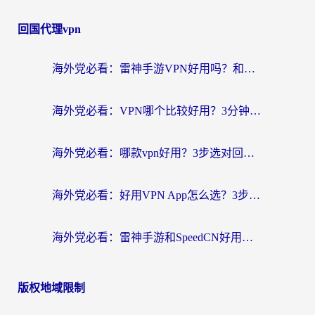
回国代理vpn
海外党必看：雷神手游VPN好用吗？和天速回国VPN对比哪个回国效果更好？附实用加速器选择指南
海外党必看：VPN哪个比较好用？3分钟找到适合你的回国加速方案
海外党必看：哪款vpn好用？3步选对回国加速器，无缝刷剧玩游戏
海外党必看：好用VPN App怎么选？3步教你无缝访问国内资源
海外党必看：雷神手游和SpeedCN好用吗？3招选对回国加速器无缝刷国内资源
版权地域限制