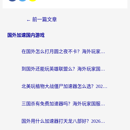
←
前一篇文章
国外加速国内游戏
在国外怎么打月圆之夜不卡？海外玩家国服游戏加速终极指南（附巴西英国游戏适配方案）
到国外还能玩英雄联盟么？海外玩家国服游戏畅玩终极指南
北美玩植物大战僵尸加速器怎么选？2026海外党必看的国服游戏加速指南
三国杀有免费加速器吗？海外玩家国服畅玩终极指南（附泰国南非专属解决方案）
国外用什么加速器打天龙八部好？2026海外玩家国服游戏加速全攻略