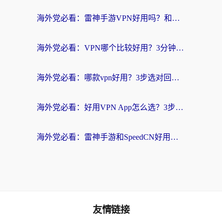
海外党必看：雷神手游VPN好用吗？和天速回国VPN对比哪个回国效果更好？附实用加速器选择指南
海外党必看：VPN哪个比较好用？3分钟找到适合你的回国加速方案
海外党必看：哪款vpn好用？3步选对回国加速器，无缝刷剧玩游戏
海外党必看：好用VPN App怎么选？3步教你无缝访问国内资源
海外党必看：雷神手游和SpeedCN好用吗？3招选对回国加速器无缝刷国内资源
友情链接