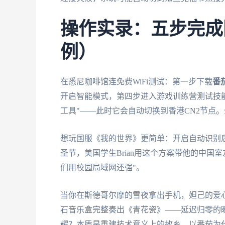
操作实录：五步完成
例）
在悉尼咖啡馆连免费WiFi测试：第一步下载
番
开启智能模式，第四步进入游戏训练营测试技
工具"——此时它会自动切换到香港CN2节点
想玩国服《我的世界》更简单：开启自动识别后
圣节，美国学生Brian用这个方案带他的中国
们用校园局域网还强"。
当你在斯德哥尔摩的雪夜拿出手机，妲己的爱
石音乐盒完整奏出《青花瓷》——延迟归零的
耀？本质是重建技术意义上的故乡。以番茄为