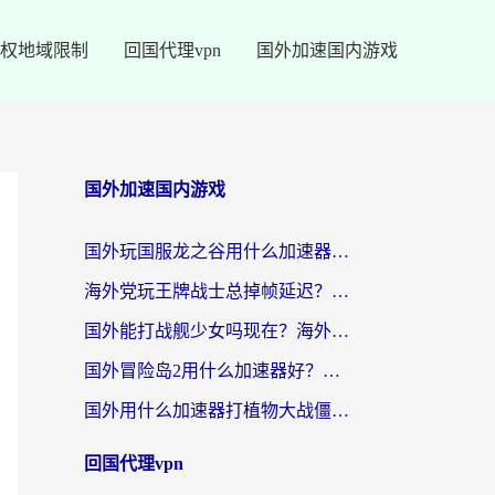
权地域限制
回国代理vpn
国外加速国内游戏
国外加速国内游戏
国外玩国服龙之谷用什么加速器最好？一份给海外游子的终极指南
海外党玩王牌战士总掉帧延迟？这份王牌战士延迟加速器终极指南救你命
国外能打战舰少女吗现在？海外玩家的国服游戏加速终极指南
国外冒险岛2用什么加速器好？海外党国服游戏畅玩全攻略（附鸣潮哈利波特加速技巧）
国外用什么加速器打植物大战僵尸好？海外党国服游戏加速终极指南
回国代理vpn