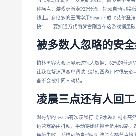
当《永劫无间》一次更新30GB，很多留学生
种痛点：游戏更新走P2P分流，视频自动切换低
线上。多伦多的王同学用Steam下载《艾尔登法
快"——要知道万代南梦宫刚宣布这游戏销量破2
被多数人忽略的安全
柏林黑客大会上展示过惊人数据：62%的普通
让我在帮迪拜客户调试《梦幻西游》时很安心
备不会被中间人劫持。
凌晨三点还有人回工
温哥华的Jessica有次凌晨打《逆水寒》副
运营商路由抖动，手动将她切换至备用线路。
连接失败，系统可能自动切到法兰克福节点接