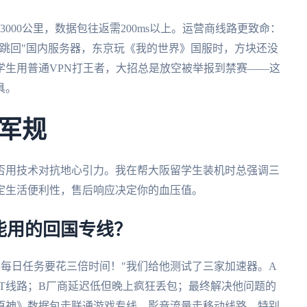
000公里，数据包往返需200ms以上。运营商线路更致命：
跳回"国内服务器，东京玩《我的世界》国服时，方块还没
学生用普通VPN打王者，大招总是放空被举报到禁赛——这
具。
军规
否用技术对抗地心引力。我在帮大阪留学生装机时总强调三
定生活便利性，售后响应决定你的血压值。
能用的回国专线？
内原神每日任务要花三倍时间！"我们给他测试了三家加速器。A
T线路；B厂商延迟低但晚上疯狂丢包；最终解决他问题的
原神》数据包走联通游戏专线，影音流量走移动线路。特别