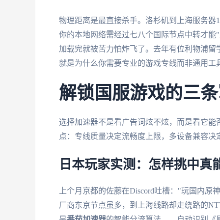
物理距离是最直接杀手。洛杉矶到上海服务器13
你的本地网络需经过七八个国际节点中转才能"
加载完就被苦力怕炸飞了。去年有位利物浦留
就是为什么你需要专业的游戏专线而非通用工
解锁国服游戏的三条
选择加速器不是看广告词炫不炫，而是看它能
点：专线质量决定流畅度上限，多设备兼容决
日本玩家实测：怎样挑中真
上个月京都的佐藤在Discord吐槽："玩国
厂商东京节点虽多，到上海线路却走绕路的NT
是
番茄加速器
的智能分流算法——自动识别《