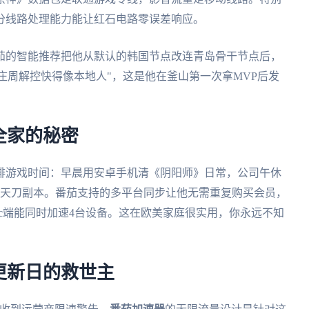
分线路处理能力能让红石电路零误差响应。
茄的智能推荐把他从默认的韩国节点改连青岛骨干节点后，
战时庄周解控快得像本地人"，这是他在釜山第一次拿MVP后发
全家的秘密
排游戏时间：早晨用安卓手机清《阴阳师》日常，公司午休
s电脑打天刀副本。番茄支持的多平台同步让他无需重复购买会员，
s/mac端能同时加速4台设备。这在欧美家庭很实用，你永远不知
更新日的救世主