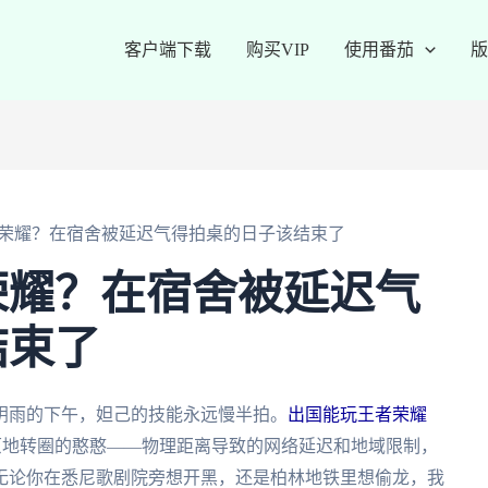
客户端下载
购买VIP
使用番茄
版
荣耀？在宿舍被延迟气得拍桌的日子该结束了
荣耀？在宿舍被延迟气
结束了
阴雨的下午，妲己的技能永远慢半拍。
出国能玩王者荣耀
成原地转圈的憨憨——物理距离导致的网络延迟和地域限制，
无论你在悉尼歌剧院旁想开黑，还是柏林地铁里想偷龙，我