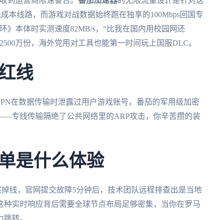
会收到运营商限速警告。
番茄加速器
的无限流量设计是针对这
成本线路，而游戏对战数据始终跑在独享的100Mbps回国专
环》本体时实测速度82MB/s，"比我在国内用校园网还
500万份，海外党用对工具也能第一时间玩上国服DLC。
红线
VPN在数据传输时泄露过用户游戏账号。番茄的军用级加密
——专线传输隔绝了公共网络里的ARP攻击，你辛苦攒的装
单是什么体验
本突然掉线，官网提交故障5分钟后，技术团队远程排查出是当地
这种实时响应背后需要全球节点布局足够密集，当你在罗马
力跳转。