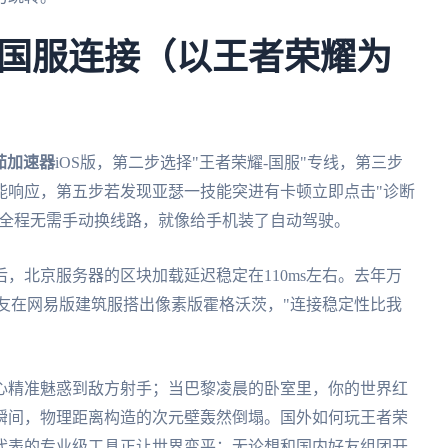
国服连接（以王者荣耀为
茄加速器
iOS版，第二步选择"王者荣耀-国服"专线，第三步
能响应，第五步若发现亚瑟一技能突进有卡顿立即点击"诊断
。全程无需手动换线路，就像给手机装了自动驾驶。
，北京服务器的区块加载延迟稳定在110ms左右。去年万
室友在网易版建筑服搭出像素版霍格沃茨，"连接稳定性比我
心精准魅惑到敌方射手；当巴黎凌晨的卧室里，你的世界红
瞬间，物理距离构造的次元壁轰然倒塌。国外如何玩王者荣
代表的专业级工具正让世界变平：无论想和国内好友组团开