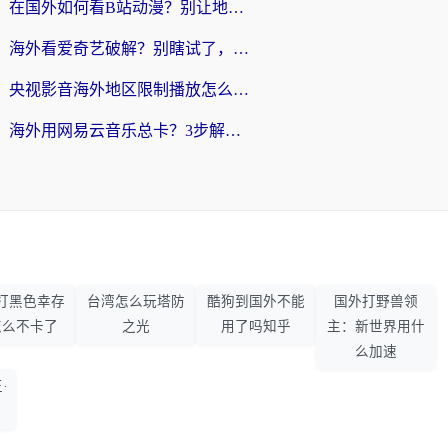
在国外如何看B站动漫？别让地区限制打断你的追番节奏
海外看爱奇艺破解？别瞎试了，这才是留学生华人追剧看球的正确打开方式
央视影音海外地区限制播放怎么办？海外党亲测有效的回国加速指南
海外用网易云音乐总卡？3步解决版权限制+卡顿，还能听喜马拉雅！
打黑色幸存
台湾怎么玩塔防
酷狗到国外不能
国外打野兽领
怎么不卡了
之光
用了吗知乎
主：新世界用什
么加速
·