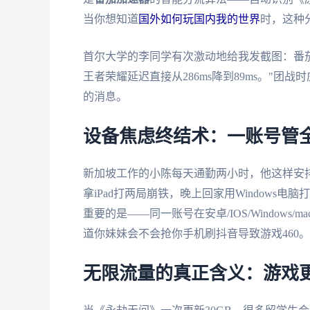
当你想知道
国外如何玩国内我的世界
时，这种
首尔大学的李同学有次激动地给我发截图：番
王者荣耀延迟直接从286ms降到89ms。"团
的消息。
设备焦虑终结术：一账号管
新加坡工作的小陈每天通勤两小时，他这样安
拿iPad打两局崩铁，晚上回家用Window
重要的是——同一账号在安卓/IOS/Window
道你妹妹会不会抢你手机刷抖音导致游戏460。
无限流量的真正含义：游戏