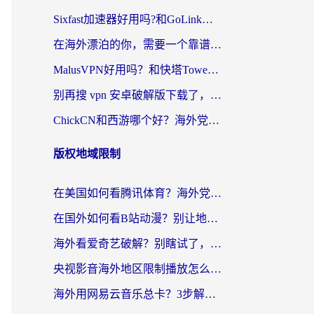
Sixfast加速器好用吗?和GoLink加速器对比哪个回国效果更好?海外党亲测实用指南
在海外漂泊的你，需要一个靠谱的“回国机场”
MalusVPN好用吗？和快塔TowerFastVPN对比哪个回国效果更好？海外党亲测实用指南
别再搜 vpn 安卓破解版下载了，海外党回国上网的正确姿势在这里
ChickCN和西游哪个好？海外党2026亲测回国加速器选择指南（附expressvpn中国对比）
版权地域限制
在美国如何看腾讯体育？海外党解锁NBA欧洲杯直播的终极攻略
在国外如何看B站动漫？别让地区限制打断你的追番节奏
海外看爱奇艺破解？别瞎试了，这才是留学生华人追剧看球的正确打开方式
央视影音海外地区限制播放怎么办？海外党亲测有效的回国加速指南
海外用网易云音乐总卡？3步解决版权限制+卡顿，还能听喜马拉雅！