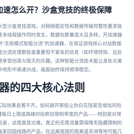
加速怎么开？沙盒竞技的终极保障
大型沙盒竞技游戏，对网络稳定性和数据传输完整性要求极
等多线程操作同时发生，数据包数量庞大且多样。开加速器
“无损模式智能分流”的加速器，在保证游戏核心对战数据
能分流处理那些虽重要但不紧急的信息（如环境特效、远处
畅享受创造与毁灭的乐趣。这种智能分流技术能让身处北美
杂地形中高速对战，画面始终保持顺滑稳定。
器的四大核心法则
实际效果良莠不齐。如何避开那些让你白花钱甚至增加风险
藏每日上限或高峰时段疯狂限制带宽的产品——特别是对常
玩家，这简直是灾难。真正的无限流量需保障无隐藏限制的
独家回国线路的产品，在远离祖国的南美或非洲等地可能几