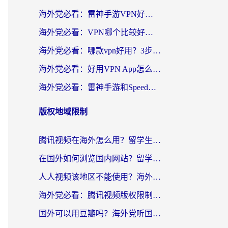
海外党必看：雷神手游VPN好用吗？和天速回国VPN对比哪个回国效果更好？附实用加速器选择指南
海外党必看：VPN哪个比较好用？3分钟找到适合你的回国加速方案
海外党必看：哪款vpn好用？3步选对回国加速器，无缝刷剧玩游戏
海外党必看：好用VPN App怎么选？3步教你无缝访问国内资源
海外党必看：雷神手游和SpeedCN好用吗？3招选对回国加速器无缝刷国内资源
版权地域限制
腾讯视频在海外怎么用？留学生亲测有效的回国加速器攻略
在国外如何浏览国内网站？留学生&海外华人的无缝访问指南
人人视频该地区不能使用？海外党追剧看片的终极解决方案来了
海外党必看：腾讯视频版权限制怎么破？3步让你轻松追剧
国外可以用豆瓣吗？海外党听国内音乐听书的实用指南