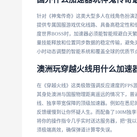
国外什么加速器玩神鬼传奇最
针对《神鬼传奇》这类大型多人在线角色扮演
提供专属国服游戏优化线路、具备高稳定性和
度世界BOSS时，加速器必须能智能规避白天
量技能释放和位置同步数据的稳定传输，避免关
小时动态调整的智能系统和覆盖全球的优质节
澳洲玩穿越火线用什么加速器
在《穿越火线》这类极致强调反应速度的FPS
其身处澳洲与国服物理距离遥远的情况下，普
线、独享带宽保障的顶级加速器。例如在悉尼的
反馈缓慢到让你怀疑人生。而配备了100M独
将你的操作指令几乎实时送达服务器，把“我以
须极端高效，确保弹道计算零失误。