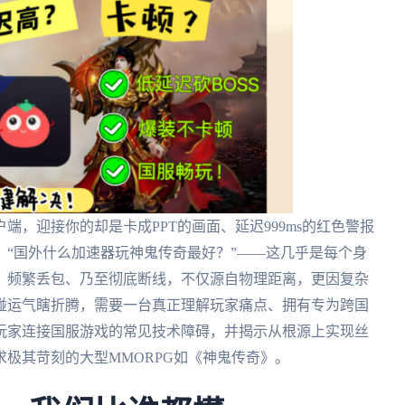
，迎接你的却是卡成PPT的画面、延迟999ms的红色警报
狂？“国外什么加速器玩神鬼传奇最好？”——这几乎是每个身
、频繁丢包、乃至彻底断线，不仅源自物理距离，更因复杂
碰运气瞎折腾，需要一台真正理解玩家痛点、拥有专为跨国
玩家连接国服游戏的常见技术障碍，并揭示从根源上实现丝
极其苛刻的大型MMORPG如《神鬼传奇》。