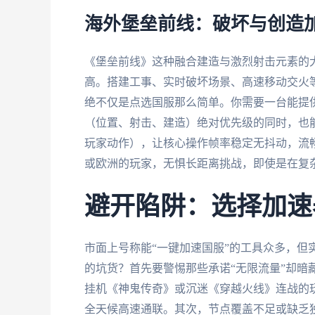
海外堡垒前线：破坏与创造
《堡垒前线》这种融合建造与激烈射击元素的
高。搭建工事、实时破坏场景、高速移动交火
绝不仅是点选国服那么简单。你需要一台能提供
（位置、射击、建造）绝对优先级的同时，也
玩家动作），让核心操作帧率稳定无抖动，流
或欧洲的玩家，无惧长距离挑战，即使是在复
避开陷阱：选择加速
市面上号称能“一键加速国服”的工具众多，但
的坑货？首先要警惕那些承诺“无限流量”却暗
挂机《神鬼传奇》或沉迷《穿越火线》连战的
全天候高速通联。其次，节点覆盖不足或缺乏