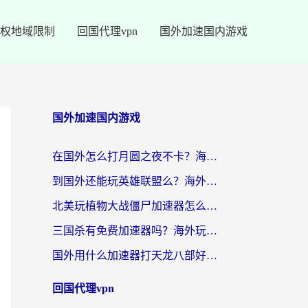
权地域限制
回国代理vpn
国外加速国内游戏
国外加速国内游戏
在国外怎么打月圆之夜不卡？海外玩家国服游戏加速终极指南（附巴西英国游戏适配方案）
到国外还能玩英雄联盟么？海外玩家国服游戏畅玩终极指南
北美玩植物大战僵尸加速器怎么选？2026海外党必看的国服游戏加速指南
三国杀有免费加速器吗？海外玩家国服畅玩终极指南（附泰国南非专属解决方案）
国外用什么加速器打天龙八部好？2026海外玩家国服游戏加速全攻略
回国代理vpn