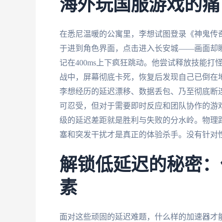
海外玩国服游戏的痛
在悉尼温暖的公寓里，李想试图登录《神鬼传
于进到角色界面，点击进入长安城——画面却瞬
记在400ms上下疯狂跳动。他尝试释放技能打
战中，屏幕彻底卡死，恢复后发现自己已倒在地
李想经历的延迟漂移、数据丢包、乃至彻底断
可忍受，但对于需要即时反应和团队协作的游戏
级的延迟差距就是胜利与失败的分水岭。物理
塞和突发干扰才是真正的体验杀手。没有针对性
解锁低延迟的秘密：
素
面对这些顽固的延迟难题，什么样的加速器才