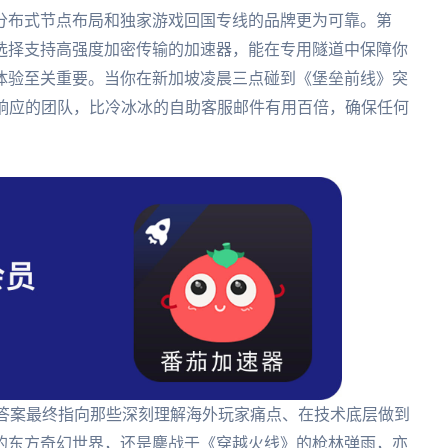
分布式节点布局和独家游戏回国专线的品牌更为可靠。第
选择支持高强度加密传输的加速器，能在专用隧道中保障你
体验至关重要。当你在新加坡凌晨三点碰到《堡垒前线》突
员响应的团队，比冷冰冰的自助客服邮件有用百倍，确保任何
的答案最终指向那些深刻理解海外玩家痛点、在技术底层做到
的东方奇幻世界，还是鏖战于《穿越火线》的枪林弹雨，亦