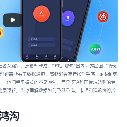
者荣耀》，屏幕却卡成了PPT。那句"国内手游出国了能玩
理距离撕裂了数据通道，高延迟吞噬着操作手感，IP限制筑
——他们手里握着的不是魔法，而是深谙跨国传输法则的专
底层逻辑，当你理解数据如何飞跃重洋，卡顿和延迟终将成
鸿沟