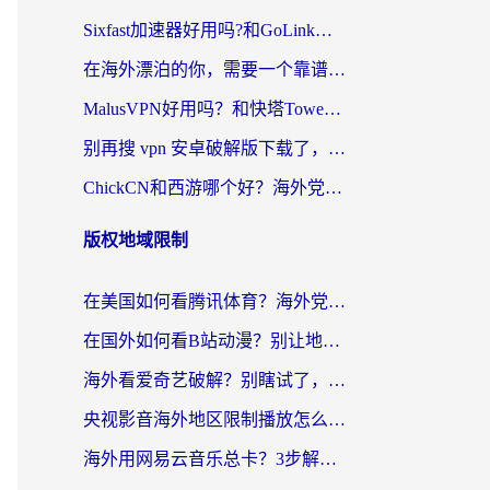
Sixfast加速器好用吗?和GoLink加速器对比哪个回国效果更好?海外党亲测实用指南
在海外漂泊的你，需要一个靠谱的“回国机场”
MalusVPN好用吗？和快塔TowerFastVPN对比哪个回国效果更好？海外党亲测实用指南
别再搜 vpn 安卓破解版下载了，海外党回国上网的正确姿势在这里
ChickCN和西游哪个好？海外党2026亲测回国加速器选择指南（附expressvpn中国对比）
版权地域限制
在美国如何看腾讯体育？海外党解锁NBA欧洲杯直播的终极攻略
在国外如何看B站动漫？别让地区限制打断你的追番节奏
海外看爱奇艺破解？别瞎试了，这才是留学生华人追剧看球的正确打开方式
央视影音海外地区限制播放怎么办？海外党亲测有效的回国加速指南
海外用网易云音乐总卡？3步解决版权限制+卡顿，还能听喜马拉雅！