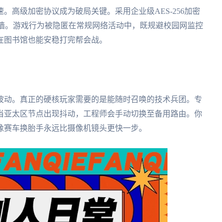
。高级加密协议成为破局关键。采用企业级AES-256加密
火墙。游戏行为被隐匿在常规网络活动中，既规避校园网监控
在图书馆也能安稳打完帮会战。
波动。真正的硬核玩家需要的是能随时召唤的技术兵团。专
，当亚太区节点出现抖动，工程师会手动切换至备用路由。你
像赛车换胎手永远比摄像机镜头更快一步。