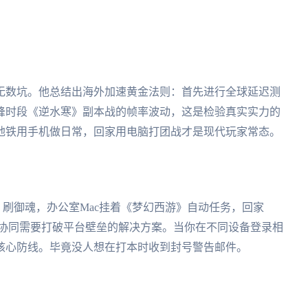
无数坑。他总结出海外加速黄金法则：首先进行全球延迟测
峰时段《逆水寒》副本战的帧率波动，这是检验真实实力的
地铁用手机做日常，回家用电脑打团战才是现代玩家常态。
师》刷御魂，办公室Mac挂着《梦幻西游》自动任务，回家
终端协同需要打破平台壁垒的解决方案。当你在不同设备登录相
核心防线。毕竟没人想在打本时收到封号警告邮件。