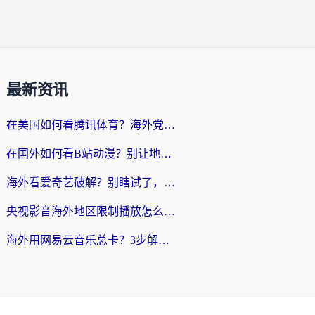
最新资讯
在美国如何看腾讯体育？海外党解锁NBA欧洲杯直播的终极攻略
在国外如何看B站动漫？别让地区限制打断你的追番节奏
海外看爱奇艺破解？别瞎试了，这才是留学生华人追剧看球的正确打开方式
央视影音海外地区限制播放怎么办？海外党亲测有效的回国加速指南
海外用网易云音乐总卡？3步解决版权限制+卡顿，还能听喜马拉雅！