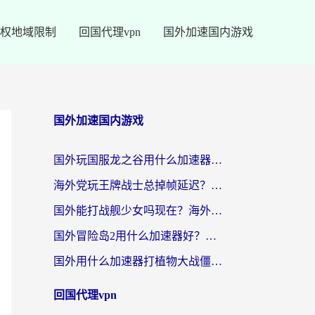
权地域限制
回国代理vpn
国外加速国内游戏
国外加速国内游戏
国外玩国服龙之谷用什么加速器最好？一份给海外游子的终极指南
海外党玩王牌战士总掉帧延迟？这份王牌战士延迟加速器终极指南救你命
国外能打战舰少女吗现在？海外玩家的国服游戏加速终极指南
国外冒险岛2用什么加速器好？海外党国服游戏畅玩全攻略（附鸣潮哈利波特加速技巧）
国外用什么加速器打植物大战僵尸好？海外党国服游戏加速终极指南
回国代理vpn