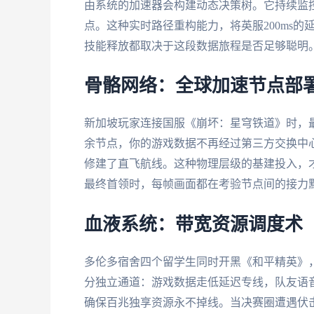
由系统的加速器会构建动态决策树。它持续监控
点。这种实时路径重构能力，将英服200ms的
技能释放都取决于这段数据旅程是否足够聪明
骨骼网络：全球加速节点部
新加坡玩家连接国服《崩坏：星穹铁道》时，
余节点，你的游戏数据不再经过第三方交换中心
修建了直飞航线。这种物理层级的基建投入，
最终首领时，每帧画面都在考验节点间的接力
血液系统：带宽资源调度术
多伦多宿舍四个留学生同时开黑《和平精英》
分独立通道：游戏数据走低延迟专线，队友语
确保百兆独享资源永不掉线。当决赛圈遭遇伏