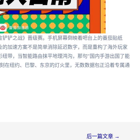
金铲铲之战》晋级赛。手机屏幕倒映着吧台上的番茄贴纸
业的加速方案不是简单消除延迟数字，而是重构了海外玩家
形纽带，当智能路由抹平地理鸿沟，那句"国内手游出国了能
此刻在纽约、巴黎、东京的灯火里，无数数据包正沿着专属通
。
后一篇文章
→