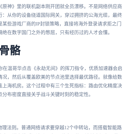
《原神》里的联机副本刚开团就全员漂移。不是网络供应商
行：从你的设备绕道国际网关，穿过拥挤的公海光缆，最终
某些游戏厂商的IP封锁策略，直接将海外登录请求拒之门
隔绝在数字国门之外的憋屈，只有经历过的人才会懂。
骨骼
当你在温哥华点击《永劫无间》的挥刀指令，优质加速器会启
情况，然后从覆盖欧美的节点池里选择最优路径。就像给数
连上海机房。这个过程中有三个生死指标：路由优化精度决
点分布密度直接关乎战斗关键时刻的稳定性。
战物理法则。普通网络请求要穿越12个中转站，而搭载智能路