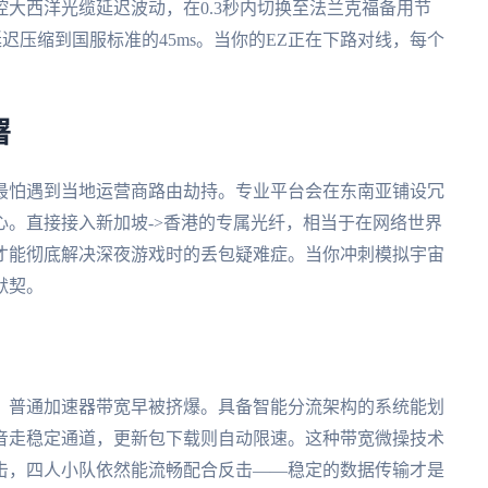
大西洋光缆延迟波动，在0.3秒内切换至法兰克福备用节
延迟压缩到国服标准的45ms。当你的EZ正在下路对线，每个
。
署
最怕遇到当地运营商路由劫持。专业平台会在东南亚铺设冗
。直接接入新加坡->香港的专属光纤，相当于在网络世界
才能彻底解决深夜游戏时的丢包疑难症。当你冲刺模拟宇宙
默契。
，普通加速器带宽早被挤爆。具备智能分流架构的系统能划
音走稳定通道，更新包下载则自动限速。这种带宽微操技术
击，四人小队依然能流畅配合反击——稳定的数据传输才是