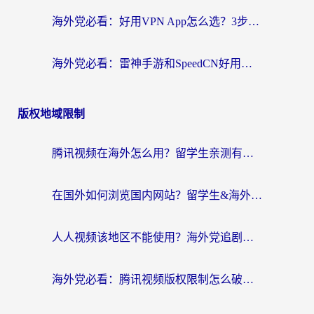
海外党必看：好用VPN App怎么选？3步教你无缝访问国内资源
海外党必看：雷神手游和SpeedCN好用吗？3招选对回国加速器无缝刷国内资源
版权地域限制
腾讯视频在海外怎么用？留学生亲测有效的回国加速器攻略
在国外如何浏览国内网站？留学生&海外华人的无缝访问指南
人人视频该地区不能使用？海外党追剧看片的终极解决方案来了
海外党必看：腾讯视频版权限制怎么破？3步让你轻松追剧