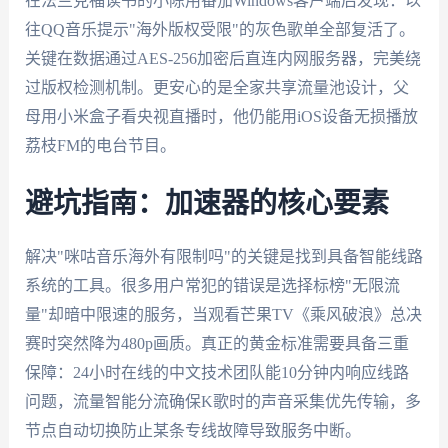
在法兰克福读书的小陈用番茄Windows客户端后发现：以
往QQ音乐提示"海外版权受限"的灰色歌单全部复活了。
关键在数据通过AES-256加密后直连内网服务器，完美绕
过版权检测机制。更安心的是全家共享流量池设计，父
母用小米盒子看央视直播时，他仍能用iOS设备无损播放
荔枝FM的电台节目。
避坑指南：加速器的核心要素
解决"咪咕音乐海外有限制吗"的关键是找到具备智能线路
系统的工具。很多用户常犯的错误是选择标榜"无限流
量"却暗中限速的服务，当观看芒果TV《乘风破浪》总决
赛时突然降为480p画质。真正的黄金标准需要具备三重
保障：24小时在线的中文技术团队能10分钟内响应线路
问题，流量智能分流确保K歌时的声音采集优先传输，多
节点自动切换防止某条专线故障导致服务中断。