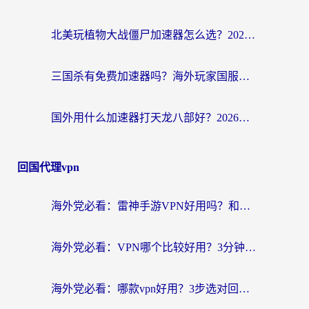
北美玩植物大战僵尸加速器怎么选？2026海外党必看的国服游戏加速指南
三国杀有免费加速器吗？海外玩家国服畅玩终极指南（附泰国南非专属解决方案）
国外用什么加速器打天龙八部好？2026海外玩家国服游戏加速全攻略
回国代理vpn
海外党必看：雷神手游VPN好用吗？和天速回国VPN对比哪个回国效果更好？附实用加速器选择指南
海外党必看：VPN哪个比较好用？3分钟找到适合你的回国加速方案
海外党必看：哪款vpn好用？3步选对回国加速器，无缝刷剧玩游戏