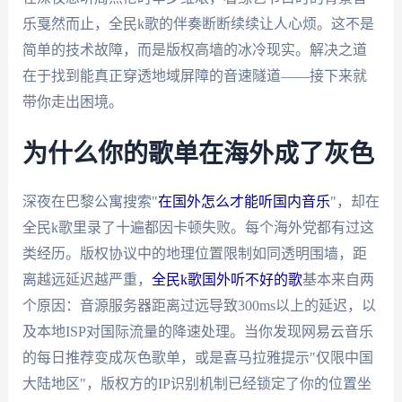
乐戛然而止，全民k歌的伴奏断断续续让人心烦。这不是
简单的技术故障，而是版权高墙的冰冷现实。解决之道
在于找到能真正穿透地域屏障的音速隧道——接下来就
带你走出困境。
为什么你的歌单在海外成了灰色
深夜在巴黎公寓搜索"
在国外怎么才能听国内音乐
"，却在
全民k歌里录了十遍都因卡顿失败。每个海外党都有过这
类经历。版权协议中的地理位置限制如同透明围墙，距
离越远延迟越严重，
全民k歌国外听不好的歌
基本来自两
个原因：音源服务器距离过远导致300ms以上的延迟，以
及本地ISP对国际流量的降速处理。当你发现网易云音乐
的每日推荐变成灰色歌单，或是喜马拉雅提示"仅限中国
大陆地区"，版权方的IP识别机制已经锁定了你的位置坐