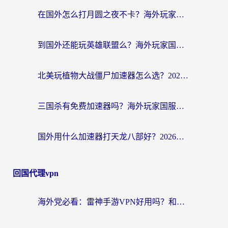
在国外怎么打月圆之夜不卡？海外玩家国服游戏加速终极指南（附巴西英国游戏适配方案）
到国外还能玩英雄联盟么？海外玩家国服游戏畅玩终极指南
北美玩植物大战僵尸加速器怎么选？2026海外党必看的国服游戏加速指南
三国杀有免费加速器吗？海外玩家国服畅玩终极指南（附泰国南非专属解决方案）
国外用什么加速器打天龙八部好？2026海外玩家国服游戏加速全攻略
回国代理vpn
海外党必看：雷神手游VPN好用吗？和天速回国VPN对比哪个回国效果更好？附实用加速器选择指南