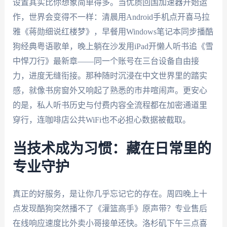
设置其实比你想象简单得多。当优质回国加速器开始运
作，世界会变得不一样：清晨用Android手机点开喜马拉
雅《蒋勋细说红楼梦》，早餐用Windows笔记本同步播酷
狗经典粤语歌单，晚上躺在沙发用iPad开懒人听书追《雪
中悍刀行》最新章——同一个账号在三台设备自由接
力，进度无缝衔接。那种随时沉浸在中文世界里的踏实
感，就像书房窗外又响起了熟悉的市井喧闹声。更安心
的是，私人听书历史与付费内容全流程都在加密通道里
穿行，连咖啡店公共WiFi也不必担心数据被截取。
当技术成为习惯：藏在日常里的
专业守护
真正的好服务，是让你几乎忘记它的存在。周四晚上十
点发现酷狗突然播不了《灌篮高手》原声带？专业售后
在线响应速度比外卖小哥接单还快。洛杉矶下午三点喜