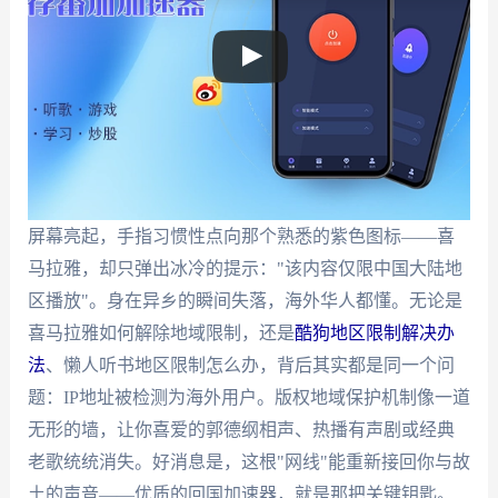
屏幕亮起，手指习惯性点向那个熟悉的紫色图标——喜
马拉雅，却只弹出冰冷的提示："该内容仅限中国大陆地
区播放"。身在异乡的瞬间失落，海外华人都懂。无论是
喜马拉雅如何解除地域限制，还是
酷狗地区限制解决办
法
、懒人听书地区限制怎么办，背后其实都是同一个问
题：IP地址被检测为海外用户。版权地域保护机制像一道
无形的墙，让你喜爱的郭德纲相声、热播有声剧或经典
老歌统统消失。好消息是，这根"网线"能重新接回你与故
土的声音——优质的回国加速器，就是那把关键钥匙。