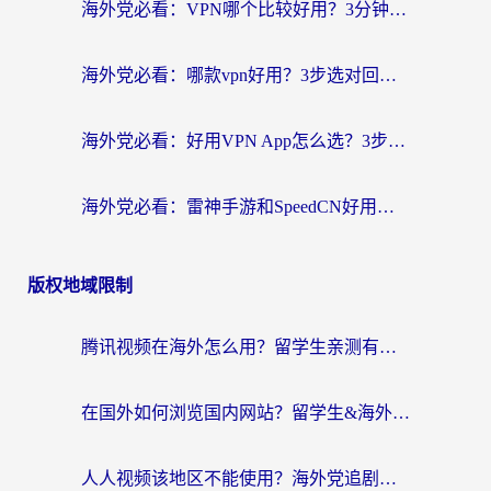
海外党必看：VPN哪个比较好用？3分钟找到适合你的回国加速方案
海外党必看：哪款vpn好用？3步选对回国加速器，无缝刷剧玩游戏
海外党必看：好用VPN App怎么选？3步教你无缝访问国内资源
海外党必看：雷神手游和SpeedCN好用吗？3招选对回国加速器无缝刷国内资源
版权地域限制
腾讯视频在海外怎么用？留学生亲测有效的回国加速器攻略
在国外如何浏览国内网站？留学生&海外华人的无缝访问指南
人人视频该地区不能使用？海外党追剧看片的终极解决方案来了