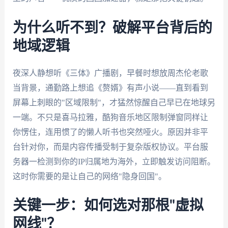
为什么听不到？破解平台背后的
地域逻辑
夜深人静想听《三体》广播剧，早餐时想放周杰伦老歌
当背景，通勤路上想追《赘婿》有声小说——直到看到
屏幕上刺眼的"区域限制"，才猛然惊醒自己早已在地球另
一端。不只是喜马拉雅，酷狗音乐地区限制弹窗同样让
你愣住，连用惯了的懒人听书也突然哑火。原因并非平
台针对你，而是内容传播受制于复杂版权协议。平台服
务器一检测到你的IP归属地为海外，立即触发访问阻断。
这时你需要的是让自己的网络"隐身回国"。
关键一步：如何选对那根"虚拟
网线"？