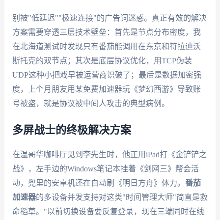
别被"低延迟""极速连接"的广告词迷惑。真正有效的解决
方案需要穿透三层技术壁垒：首先是节点分布密度，我
在北海道测试时发现只有番茄能调用在东京和符拉迪沃
斯托克的双节点；其次是底层协议优化，用TCP伪装
UDP这种小把戏早被运营商识破了；最后是数据加密强
度，上个月朋友用某免费加速器玩《梦幻西游》导致账
号被盗，就是协议被中间人攻击的典型病例。
多屏战士的终极解决方案
在温哥华咖啡厅见到李先生时，他正用iPad打《金铲铲之
战》，左手边的Windows笔记本挂着《剑网三》帮会活
动，兜里的安卓机还在自动刷《明日方舟》体力。
番茄
加速器
的多设备并发支持对这类"时间管理大师"简直是救
命稻草。"以前切换设备要反复登录，现在三端同时在线