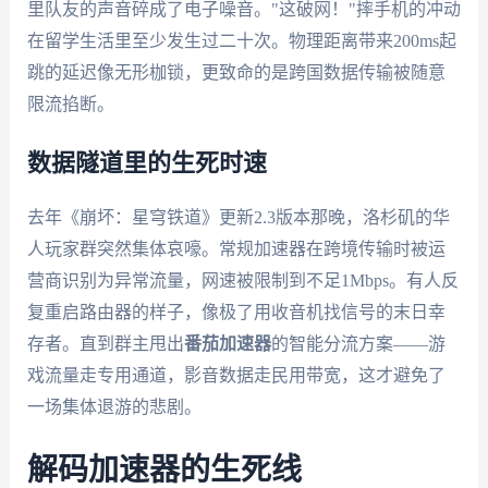
里队友的声音碎成了电子噪音。"这破网！"摔手机的冲动
在留学生活里至少发生过二十次。物理距离带来200ms起
跳的延迟像无形枷锁，更致命的是跨国数据传输被随意
限流掐断。
数据隧道里的生死时速
去年《崩坏：星穹铁道》更新2.3版本那晚，洛杉矶的华
人玩家群突然集体哀嚎。常规加速器在跨境传输时被运
营商识别为异常流量，网速被限制到不足1Mbps。有人反
复重启路由器的样子，像极了用收音机找信号的末日幸
存者。直到群主甩出
番茄加速器
的智能分流方案——游
戏流量走专用通道，影音数据走民用带宽，这才避免了
一场集体退游的悲剧。
解码加速器的生死线