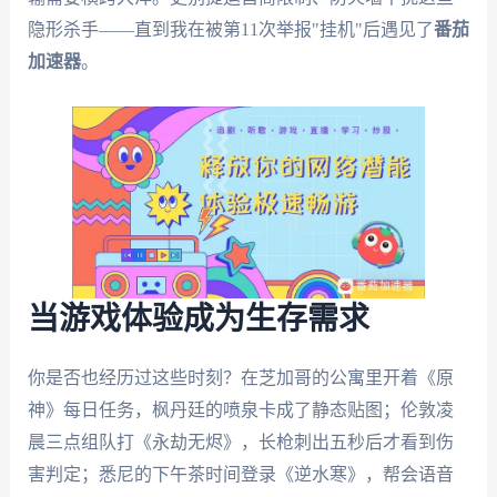
隐形杀手——直到我在被第11次举报"挂机"后遇见了
番茄
加速器
。
当游戏体验成为生存需求
你是否也经历过这些时刻？在芝加哥的公寓里开着《原
神》每日任务，枫丹廷的喷泉卡成了静态贴图；伦敦凌
晨三点组队打《永劫无烬》，长枪刺出五秒后才看到伤
害判定；悉尼的下午茶时间登录《逆水寒》，帮会语音