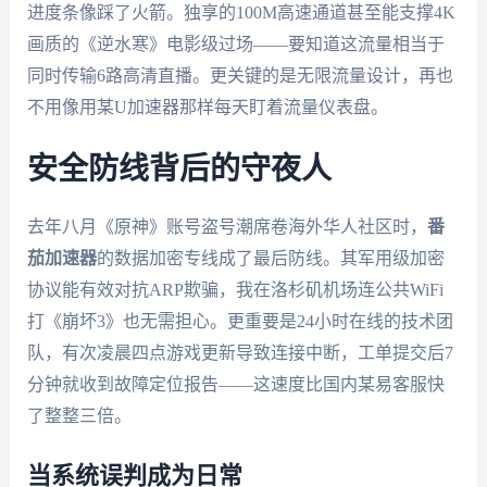
进度条像踩了火箭。独享的100M高速通道甚至能支撑4K
画质的《逆水寒》电影级过场——要知道这流量相当于
同时传输6路高清直播。更关键的是无限流量设计，再也
不用像用某U加速器那样每天盯着流量仪表盘。
安全防线背后的守夜人
去年八月《原神》账号盗号潮席卷海外华人社区时，
番
茄加速器
的数据加密专线成了最后防线。其军用级加密
协议能有效对抗ARP欺骗，我在洛杉矶机场连公共WiFi
打《崩坏3》也无需担心。更重要是24小时在线的技术团
队，有次凌晨四点游戏更新导致连接中断，工单提交后7
分钟就收到故障定位报告——这速度比国内某易客服快
了整整三倍。
当系统误判成为日常