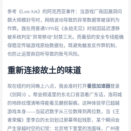
参考《Lost Ark》的阿克西亚事件：当游戏厂商因漏洞问
题大规模封号时，网络波动导致的异常数据常被误判为
作弊。我在用普通VPN玩《永劫无见》时就因延迟漂移
被系统判定"异常移动"封禁三天。而番茄的安全专线能确
保稳定传输游戏原始数据包，既避免触发反作弊机制，
也防止运营商窃听导致的账号风险。
重新连接故土的味道
现在纽约时间晚上八点，我会准时打开
番茄加速器
登录
《剑网3》。帮会频道里的东北口音混着广东话，洛阳城
的地砖纹理清晰得能看见磨损裂痕。这种体验早已超越
游戏本身——当延迟数字从三位数降到两位数，当《王
者荣耀》里李白的长剑划过屏幕带起残影，某个瞬间会
产生穿越时空的幻觉：北京地下室里的泡面味，广州夜