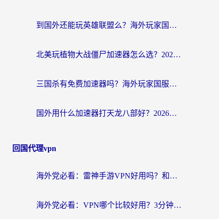
到国外还能玩英雄联盟么？海外玩家国服游戏畅玩终极指南
北美玩植物大战僵尸加速器怎么选？2026海外党必看的国服游戏加速指南
三国杀有免费加速器吗？海外玩家国服畅玩终极指南（附泰国南非专属解决方案）
国外用什么加速器打天龙八部好？2026海外玩家国服游戏加速全攻略
回国代理vpn
海外党必看：雷神手游VPN好用吗？和天速回国VPN对比哪个回国效果更好？附实用加速器选择指南
海外党必看：VPN哪个比较好用？3分钟找到适合你的回国加速方案