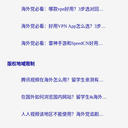
海外党必看：哪款vpn好用？3步选对回国加速器，无缝刷剧玩游戏
海外党必看：好用VPN App怎么选？3步教你无缝访问国内资源
海外党必看：雷神手游和SpeedCN好用吗？3招选对回国加速器无缝刷国内资源
版权地域限制
腾讯视频在海外怎么用？留学生亲测有效的回国加速器攻略
在国外如何浏览国内网站？留学生&海外华人的无缝访问指南
人人视频该地区不能使用？海外党追剧看片的终极解决方案来了