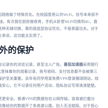
机网络做了特殊优化。在校园里用公共Wi-Fi，信号本来就不
接。有次我在厨房做夜宵，手机从卧室Wi-Fi切换到4G，直
这种无缝切换，靠的是底层协议优化，不是表面功夫。对于
生来说，这功能太实用了。
外的保护
会记录你的浏览记录，甚至注入广告。
番茄加速器
采用银行
输。这意味着你的观看记录、账号密码、支付信息都不会被第三
保护至关重要。去年有同学用某免费VPN登录赌球网站，结
我安心，它不记录任何用户活动，隐私协议写得清清楚楚。
还更安全。普通VPN的数据包在公网传输，容易被拦截分
就像给你的数据开了条高速公路，别人无法窥探。对于担心