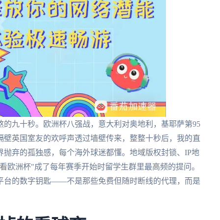
熬的九十秒。欧洲杯八强战，意大利对奥地利，基耶萨第95
隔壁英国室友的欢呼声透过墙壁传来，整整十秒后，我的直
抛弃的孤独感，每个海外球迷都懂。地域版权封锁、IP地
看欧洲杯"成了每年赛季开始时留学生群里最高频的提问。
平台的数字钥匙——不是那些免费但随时断线的代理，而是