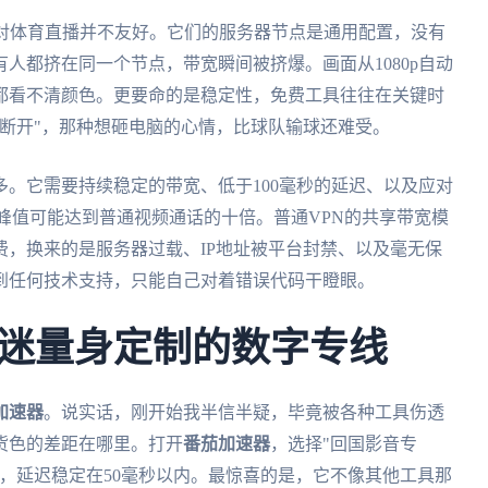
N对体育直播并不友好。它们的服务器节点是通用配置，没有
人都挤在同一个节点，带宽瞬间被挤爆。画面从1080p自动
牌都看不清颜色。更要命的是稳定性，免费工具往往在关键时
断开"，那种想砸电脑的心情，比球队输球还难受。
。它需要持续稳定的带宽、低于100毫秒的延迟、以及应对
峰值可能达到普通视频通话的十倍。普通VPN的共享带宽模
，换来的是服务器过载、IP地址被平台封禁、以及毫无保
到任何技术支持，只能自己对着错误代码干瞪眼。
迷量身定制的数字专线
加速器
。说实话，刚开始我半信半疑，毕竟被各种工具伤透
货色的差距在哪里。打开
番茄加速器
，选择"回国影音专
，延迟稳定在50毫秒以内。最惊喜的是，它不像其他工具那