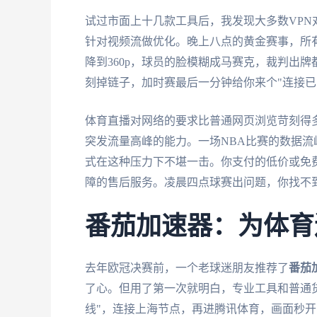
试过市面上十几款工具后，我发现大多数VP
针对视频流做优化。晚上八点的黄金赛事，所有
降到360p，球员的脸模糊成马赛克，裁判出
刻掉链子，加时赛最后一分钟给你来个"连接已
体育直播对网络的要求比普通网页浏览苛刻得多
突发流量高峰的能力。一场NBA比赛的数据流
式在这种压力下不堪一击。你支付的低价或免费
障的售后服务。凌晨四点球赛出问题，你找不
番茄加速器：为体育
去年欧冠决赛前，一个老球迷朋友推荐了
番茄
了心。但用了第一次就明白，专业工具和普通
线"，连接上海节点，再进腾讯体育，画面秒开