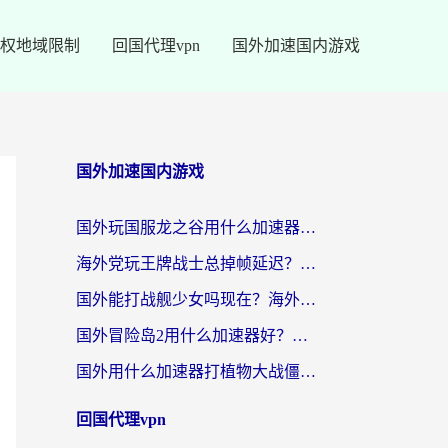
权地域限制
回国代理vpn
国外加速国内游戏
国外加速国内游戏
国外玩国服龙之谷用什么加速器最好？一份给海外游子的终极指南
海外党玩王牌战士总掉帧延迟？这份王牌战士延迟加速器终极指南救你命
国外能打战舰少女吗现在？海外玩家的国服游戏加速终极指南
国外冒险岛2用什么加速器好？海外党国服游戏畅玩全攻略（附鸣潮哈利波特加速技巧）
国外用什么加速器打植物大战僵尸好？海外党国服游戏加速终极指南
回国代理vpn