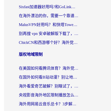
Sixfast加速器好用吗?和GoLink加速器对比哪个回国效果更好?海外党亲测实用指南
在海外漂泊的你，需要一个靠谱的“回国机场”
MalusVPN好用吗？和快塔TowerFastVPN对比哪个回国效果更好？海外党亲测实用指南
别再搜 vpn 安卓破解版下载了，海外党回国上网的正确姿势在这里
ChickCN和西游哪个好？海外党2026亲测回国加速器选择指南（附expressvpn中国对比）
版权地域限制
在美国如何看腾讯体育？海外党解锁NBA欧洲杯直播的终极攻略
在国外如何看B站动漫？别让地区限制打断你的追番节奏
海外看爱奇艺破解？别瞎试了，这才是留学生华人追剧看球的正确打开方式
央视影音海外地区限制播放怎么办？海外党亲测有效的回国加速指南
海外用网易云音乐总卡？3步解决版权限制+卡顿，还能听喜马拉雅！