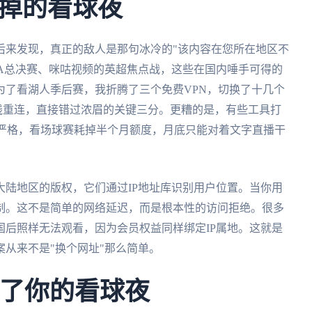
掉的看球夜
后来发现，真正的敌人是那句冰冷的"该内容在您所在地区不
NBA总决赛、咪咕视频的英超焦点战，这些在国内唾手可得的
为了看湖人季后赛，我折腾了三个免费VPN，切换了十几个
线重连，直接错过浓眉的关键三分。更糟的是，有些工具打
限制严格，看场球赛耗掉半个月额度，月底只能对着文字直播干
陆地区的版权，它们通过IP地址库识别用户位置。当你用
制。这不是简单的网络延迟，而是根本性的访问拒绝。很多
后照样无法观看，因为会员权益同样绑定IP属地。这就是
案从来不是"换个网址"那么简单。
不了你的看球夜