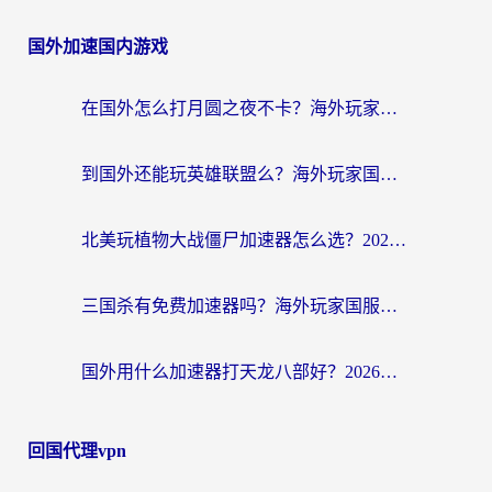
国外加速国内游戏
在国外怎么打月圆之夜不卡？海外玩家国服游戏加速终极指南（附巴西英国游戏适配方案）
到国外还能玩英雄联盟么？海外玩家国服游戏畅玩终极指南
北美玩植物大战僵尸加速器怎么选？2026海外党必看的国服游戏加速指南
三国杀有免费加速器吗？海外玩家国服畅玩终极指南（附泰国南非专属解决方案）
国外用什么加速器打天龙八部好？2026海外玩家国服游戏加速全攻略
回国代理vpn