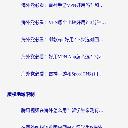
海外党必看：雷神手游VPN好用吗？和天速回国VPN对比哪个回国效果更好？附实用加速器选择指南
海外党必看：VPN哪个比较好用？3分钟找到适合你的回国加速方案
海外党必看：哪款vpn好用？3步选对回国加速器，无缝刷剧玩游戏
海外党必看：好用VPN App怎么选？3步教你无缝访问国内资源
海外党必看：雷神手游和SpeedCN好用吗？3招选对回国加速器无缝刷国内资源
版权地域限制
腾讯视频在海外怎么用？留学生亲测有效的回国加速器攻略
在国外如何浏览国内网站？留学生&海外华人的无缝访问指南