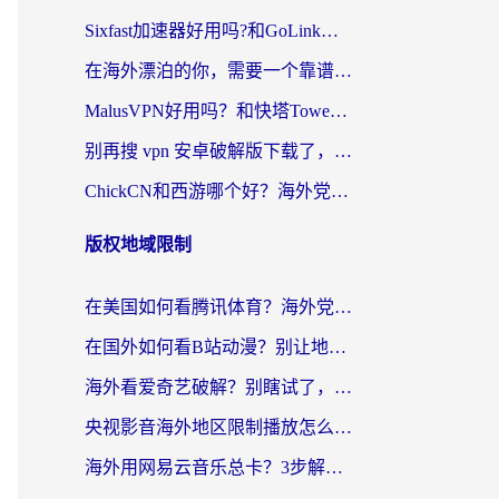
Sixfast加速器好用吗?和GoLink加速器对比哪个回国效果更好?海外党亲测实用指南
在海外漂泊的你，需要一个靠谱的“回国机场”
MalusVPN好用吗？和快塔TowerFastVPN对比哪个回国效果更好？海外党亲测实用指南
别再搜 vpn 安卓破解版下载了，海外党回国上网的正确姿势在这里
ChickCN和西游哪个好？海外党2026亲测回国加速器选择指南（附expressvpn中国对比）
版权地域限制
在美国如何看腾讯体育？海外党解锁NBA欧洲杯直播的终极攻略
在国外如何看B站动漫？别让地区限制打断你的追番节奏
海外看爱奇艺破解？别瞎试了，这才是留学生华人追剧看球的正确打开方式
央视影音海外地区限制播放怎么办？海外党亲测有效的回国加速指南
海外用网易云音乐总卡？3步解决版权限制+卡顿，还能听喜马拉雅！