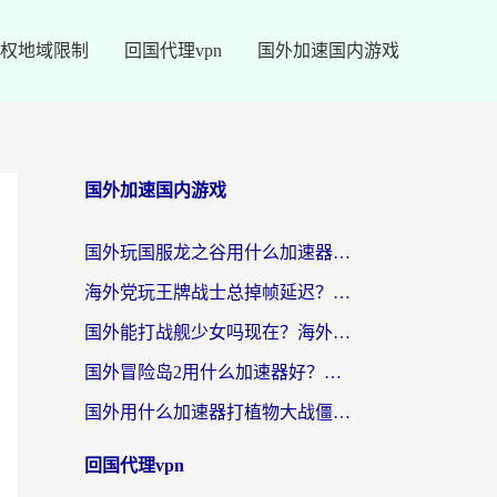
权地域限制
回国代理vpn
国外加速国内游戏
国外加速国内游戏
国外玩国服龙之谷用什么加速器最好？一份给海外游子的终极指南
海外党玩王牌战士总掉帧延迟？这份王牌战士延迟加速器终极指南救你命
国外能打战舰少女吗现在？海外玩家的国服游戏加速终极指南
国外冒险岛2用什么加速器好？海外党国服游戏畅玩全攻略（附鸣潮哈利波特加速技巧）
国外用什么加速器打植物大战僵尸好？海外党国服游戏加速终极指南
回国代理vpn