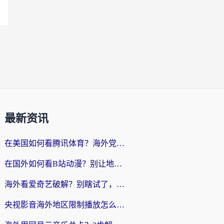
最新资讯
在美国如何看腾讯体育？海外党解锁NBA欧洲杯直播的终极攻略
在国外如何看B站动漫？别让地区限制打断你的追番节奏
海外看爱奇艺破解？别瞎试了，这才是留学生华人追剧看球的正确打开方式
央视影音海外地区限制播放怎么办？海外党亲测有效的回国加速指南