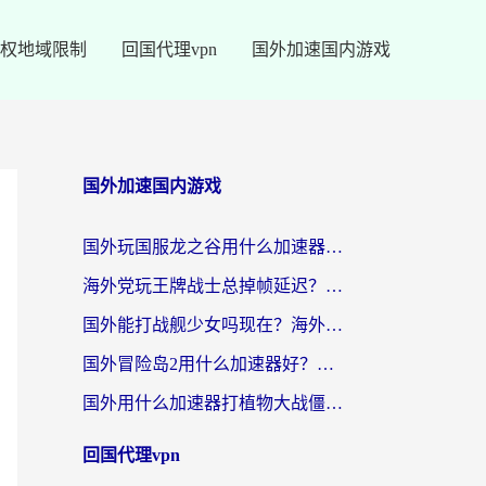
权地域限制
回国代理vpn
国外加速国内游戏
国外加速国内游戏
国外玩国服龙之谷用什么加速器最好？一份给海外游子的终极指南
海外党玩王牌战士总掉帧延迟？这份王牌战士延迟加速器终极指南救你命
国外能打战舰少女吗现在？海外玩家的国服游戏加速终极指南
国外冒险岛2用什么加速器好？海外党国服游戏畅玩全攻略（附鸣潮哈利波特加速技巧）
国外用什么加速器打植物大战僵尸好？海外党国服游戏加速终极指南
回国代理vpn