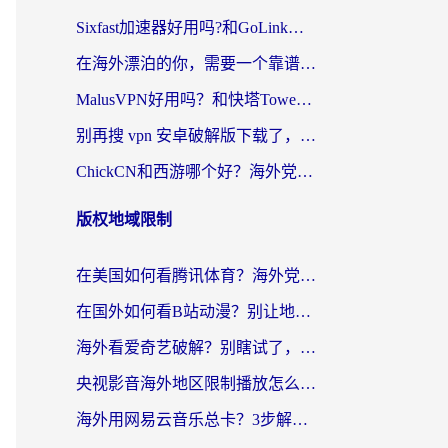
Sixfast加速器好用吗?和GoLink加速器对比哪个回国效果更好?海外党亲测实用指南
在海外漂泊的你，需要一个靠谱的“回国机场”
MalusVPN好用吗？和快塔TowerFastVPN对比哪个回国效果更好？海外党亲测实用指南
别再搜 vpn 安卓破解版下载了，海外党回国上网的正确姿势在这里
ChickCN和西游哪个好？海外党2026亲测回国加速器选择指南（附expressvpn中国对比）
版权地域限制
在美国如何看腾讯体育？海外党解锁NBA欧洲杯直播的终极攻略
在国外如何看B站动漫？别让地区限制打断你的追番节奏
海外看爱奇艺破解？别瞎试了，这才是留学生华人追剧看球的正确打开方式
央视影音海外地区限制播放怎么办？海外党亲测有效的回国加速指南
海外用网易云音乐总卡？3步解决版权限制+卡顿，还能听喜马拉雅！