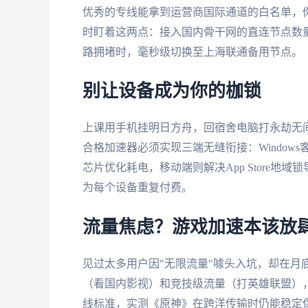
优秀的专线能拿到运营商国际通道的白名单，
时盯着这两点：接入国内骨干网的直连节点数
路拥堵时，毫秒级切换至上海联通备用节点。
别让设备成为你的枷锁
上课用手机挂明日方舟，回宿舍电脑打永劫无间
合格加速器必须实现三端无缝衔接：Windows客
芯片优化耗电，移动端则解决App Store
为每个设备重复付费。
流量焦虑？游戏加速本该放
见过太多用户因"无限流量"噱头入坑，却在月
（看国内影视）和竞技级流量（打英雄联盟），
线标准，实测《原神》在跨洋传输时仍能稳定保