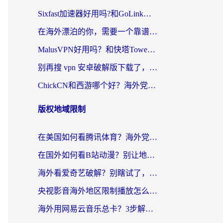
Sixfast加速器好用吗?和GoLink加速器对比哪个回国效果更好?海外党亲测实用指南
在海外漂泊的你，需要一个靠谱的“回国机场”
MalusVPN好用吗？和快塔TowerFastVPN对比哪个回国效果更好？海外党亲测实用指南
别再搜 vpn 安卓破解版下载了，海外党回国上网的正确姿势在这里
ChickCN和西游哪个好？海外党2026亲测回国加速器选择指南（附expressvpn中国对比）
版权地域限制
在美国如何看腾讯体育？海外党解锁NBA欧洲杯直播的终极攻略
在国外如何看B站动漫？别让地区限制打断你的追番节奏
海外看爱奇艺破解？别瞎试了，这才是留学生华人追剧看球的正确打开方式
央视影音海外地区限制播放怎么办？海外党亲测有效的回国加速指南
海外用网易云音乐总卡？3步解决版权限制+卡顿，还能听喜马拉雅！