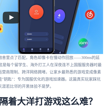
舍里点了匹配，角色却像卡在慢动作回放——300ms的延
 这是每个留学生、海外打工人在深夜连不上国服服务器时最
运营商限制、跨洋网络拥堵，让家乡最熟悉的游戏变成像素
"钥匙"：专为国服优化的游戏加速器。这篇真实玩家踩坑
天涯若比邻的开黑体验不是梦。
隔着大洋打游戏这么难？