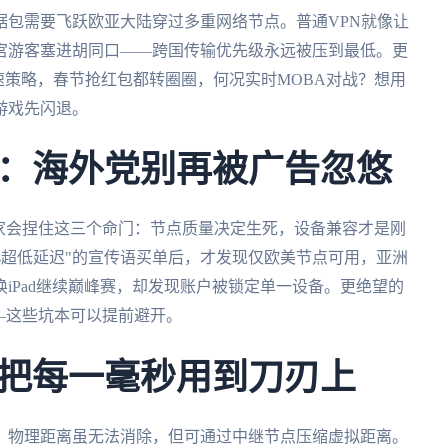
据包需要飞跃欧亚大陆穿过多重网络节点。普通VPN就像让
宫游客塞进胡同口——跨国传输优先级永远被压到最低。更
速策略，春节抢红包都转圈圈，何况实时MOBA对战？想用
游戏先闪退。
：海外党别再被广告忽悠
家会捏住这三个命门：节点质量决定生死，设备兼容才是刚
ms超低延迟"的宣传语买单后，才发现仅欧美节点可用，亚洲
iPad继续巅峰赛，却发现账户被锁定单一设备。更绝望的
—这些坑本可以提前避开。
把每一毫秒用到刀刃上
。物理距离虽无法消除，但可通过中继节点压缩虚拟距离。