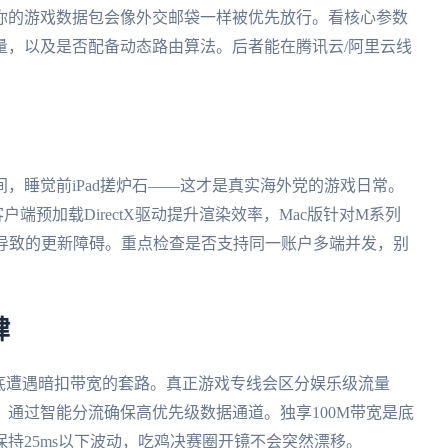
你的游戏数据包会像外交邮袋一样被优先放行。看核心参数
量，以及是否配备动态路由算法。后者能在腾讯云/阿里云线
，睡觉前iPad搓炉石——这才是真实海外党的游戏日常。
户端预加载DirectX驱动提升渲染效率，Mac版针对M系列
地域锁导致的更新障碍。重点检查是否支持同一账户多端并发，别
肆
底遭遇暗扣带宽的套路。真正游戏专线会区分娱乐级流量
通过智能分流确保高优先级数据通道。独享100M带宽是底
持25ms以下波动，吃鸡决赛圈开镜不会突然漂移。