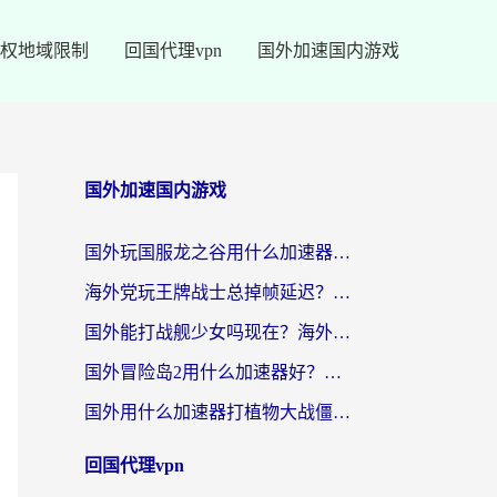
权地域限制
回国代理vpn
国外加速国内游戏
国外加速国内游戏
国外玩国服龙之谷用什么加速器最好？一份给海外游子的终极指南
海外党玩王牌战士总掉帧延迟？这份王牌战士延迟加速器终极指南救你命
国外能打战舰少女吗现在？海外玩家的国服游戏加速终极指南
国外冒险岛2用什么加速器好？海外党国服游戏畅玩全攻略（附鸣潮哈利波特加速技巧）
国外用什么加速器打植物大战僵尸好？海外党国服游戏加速终极指南
回国代理vpn