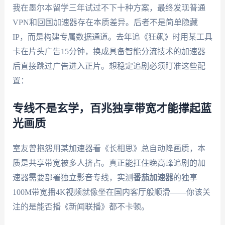
我在墨尔本留学三年试过不下十种方案，最终发现普通
VPN和回国加速器存在本质差异。后者不是简单隐藏
IP，而是构建专属数据通道。去年追《狂飙》时用某工具
卡在片头广告15分钟，换成具备智能分流技术的加速器
后直接跳过广告进入正片。想稳定追剧必须盯准这些配
置：
专线不是玄学，百兆独享带宽才能撑起蓝
光画质
室友曾抱怨用某加速器看《长相思》总自动降画质，本
质是共享带宽被多人挤占。真正能扛住晚高峰追剧的加
速器需要部署独立影音专线，实测
番茄加速器
的独享
100M带宽播4K视频就像坐在国内客厅般顺滑——你该关
注的是能否播《新闻联播》都不卡顿。