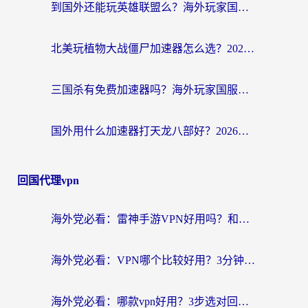
到国外还能玩英雄联盟么？海外玩家国服游戏畅玩终极指南
北美玩植物大战僵尸加速器怎么选？2026海外党必看的国服游戏加速指南
三国杀有免费加速器吗？海外玩家国服畅玩终极指南（附泰国南非专属解决方案）
国外用什么加速器打天龙八部好？2026海外玩家国服游戏加速全攻略
回国代理vpn
海外党必看：雷神手游VPN好用吗？和天速回国VPN对比哪个回国效果更好？附实用加速器选择指南
海外党必看：VPN哪个比较好用？3分钟找到适合你的回国加速方案
海外党必看：哪款vpn好用？3步选对回国加速器，无缝刷剧玩游戏