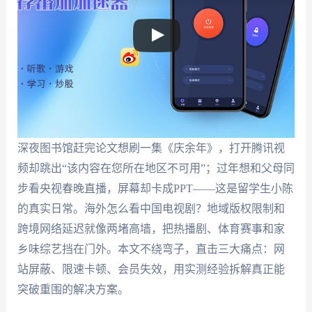
深夜图书馆赶完论文想刷一集《庆余年》，打开腾讯视
频却跳出“该内容在您所在地区不可用”；过年想和父母同
步看央视春晚直播，屏幕却卡成PPT——这是留学生小陈
的真实日常。海外怎么看中国电视剧？地域版权限制和
跨境网络延迟就像两堵高墙，把热播剧、体育赛事和家
乡味综艺挡在门外。本文不绕弯子，直击三大痛点：网
站屏蔽、限速卡顿、会员失效，用实测经验拆解真正能
突破重围的解决方案。