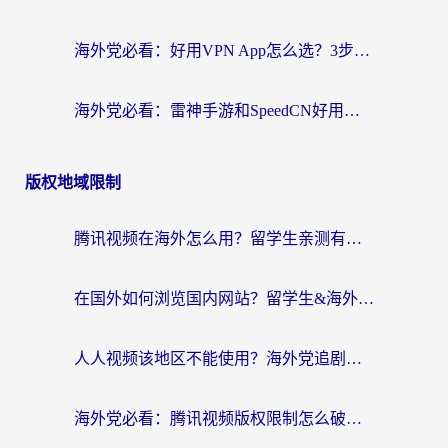
海外党必看：好用VPN App怎么选？3步教你无缝访问国内资源
海外党必看：雷神手游和SpeedCN好用吗？3招选对回国加速器无缝刷国内资源
版权地域限制
腾讯视频在海外怎么用？留学生亲测有效的回国加速器攻略
在国外如何浏览国内网站？留学生&海外华人的无缝访问指南
人人视频该地区不能使用？海外党追剧看片的终极解决方案来了
海外党必看：腾讯视频版权限制怎么破？3步让你轻松追剧