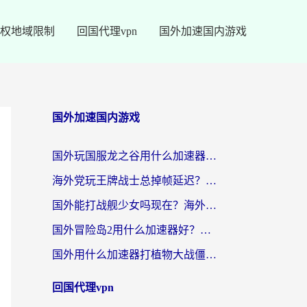
权地域限制
回国代理vpn
国外加速国内游戏
国外加速国内游戏
国外玩国服龙之谷用什么加速器最好？一份给海外游子的终极指南
海外党玩王牌战士总掉帧延迟？这份王牌战士延迟加速器终极指南救你命
国外能打战舰少女吗现在？海外玩家的国服游戏加速终极指南
国外冒险岛2用什么加速器好？海外党国服游戏畅玩全攻略（附鸣潮哈利波特加速技巧）
国外用什么加速器打植物大战僵尸好？海外党国服游戏加速终极指南
回国代理vpn