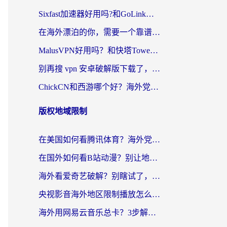
Sixfast加速器好用吗?和GoLink加速器对比哪个回国效果更好?海外党亲测实用指南
在海外漂泊的你，需要一个靠谱的“回国机场”
MalusVPN好用吗？和快塔TowerFastVPN对比哪个回国效果更好？海外党亲测实用指南
别再搜 vpn 安卓破解版下载了，海外党回国上网的正确姿势在这里
ChickCN和西游哪个好？海外党2026亲测回国加速器选择指南（附expressvpn中国对比）
版权地域限制
在美国如何看腾讯体育？海外党解锁NBA欧洲杯直播的终极攻略
在国外如何看B站动漫？别让地区限制打断你的追番节奏
海外看爱奇艺破解？别瞎试了，这才是留学生华人追剧看球的正确打开方式
央视影音海外地区限制播放怎么办？海外党亲测有效的回国加速指南
海外用网易云音乐总卡？3步解决版权限制+卡顿，还能听喜马拉雅！