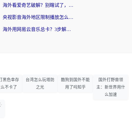
海外看爱奇艺破解？别瞎试了，这才是留学生华人追剧看球的正确打开方式
央视影音海外地区限制播放怎么办？海外党亲测有效的回国加速指南
海外用网易云音乐总卡？3步解决版权限制+卡顿，还能听喜马拉雅！
打黑色幸存
台湾怎么玩塔防
酷狗到国外不能
国外打野兽领
怎么不卡了
之光
用了吗知乎
主：新世界用什
么加速
·