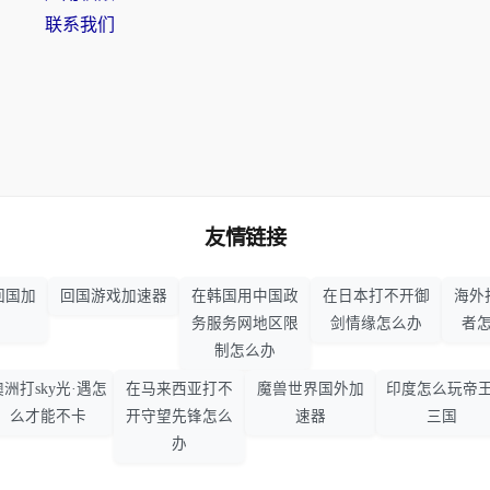
联系我们
友情链接
回国加
回国游戏加速器
在韩国用中国政
在日本打不开御
海外
务服务网地区限
剑情缘怎么办
者
制怎么办
澳洲打sky光·遇怎
在马来西亚打不
魔兽世界国外加
印度怎么玩帝王
么才能不卡
开守望先锋怎么
速器
三国
办