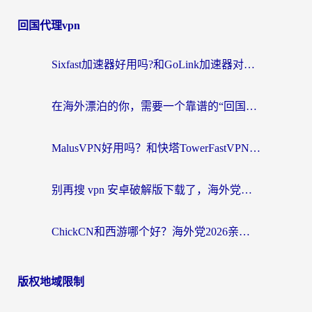
回国代理vpn
Sixfast加速器好用吗?和GoLink加速器对比哪个回国效果更好?海外党亲测实用指南
在海外漂泊的你，需要一个靠谱的“回国机场”
MalusVPN好用吗？和快塔TowerFastVPN对比哪个回国效果更好？海外党亲测实用指南
别再搜 vpn 安卓破解版下载了，海外党回国上网的正确姿势在这里
ChickCN和西游哪个好？海外党2026亲测回国加速器选择指南（附expressvpn中国对比）
版权地域限制