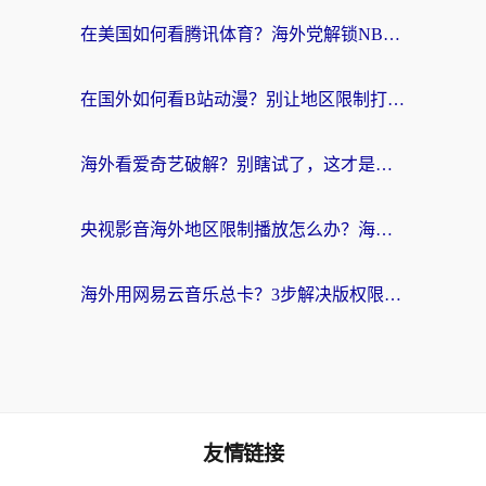
在美国如何看腾讯体育？海外党解锁NBA欧洲杯直播的终极攻略
在国外如何看B站动漫？别让地区限制打断你的追番节奏
海外看爱奇艺破解？别瞎试了，这才是留学生华人追剧看球的正确打开方式
央视影音海外地区限制播放怎么办？海外党亲测有效的回国加速指南
海外用网易云音乐总卡？3步解决版权限制+卡顿，还能听喜马拉雅！
友情链接