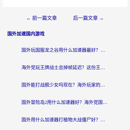
←
前一篇文章
后一篇文章
→
国外加速国内游戏
国外玩国服龙之谷用什么加速器最好？一份给海外游子的终极指南
海外党玩王牌战士总掉帧延迟？这份王牌战士延迟加速器终极指南救你命
国外能打战舰少女吗现在？海外玩家的国服游戏加速终极指南
国外冒险岛2用什么加速器好？海外党国服游戏畅玩全攻略（附鸣潮哈利波特加速技巧）
国外用什么加速器打植物大战僵尸好？海外党国服游戏加速终极指南