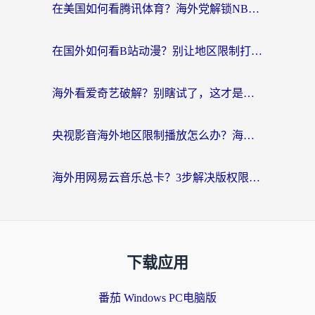
在美国如何看腾讯体育？海外党解锁NBA欧洲杯直播的终极攻略
在国外如何看B站动漫？别让地区限制打断你的追番节奏
海外看爱奇艺破解？别瞎试了，这才是留学生华人追剧看球的正确打开方式
央视影音海外地区限制播放怎么办？海外党亲测有效的回国加速指南
海外用网易云音乐总卡？3步解决版权限制+卡顿，还能听喜马拉雅！
下载应用
番茄 Windows PC电脑版