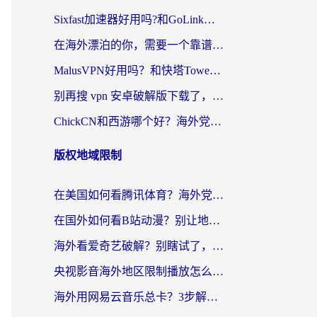
Sixfast加速器好用吗?和GoLink加速器对比哪个回国效果更好?海外党亲测实用指南
在海外漂泊的你，需要一个靠谱的“回国机场”
MalusVPN好用吗？和快塔TowerFastVPN对比哪个回国效果更好？海外党亲测实用指南
别再搜 vpn 安卓破解版下载了，海外党回国上网的正确姿势在这里
ChickCN和西游哪个好？海外党2026亲测回国加速器选择指南（附expressvpn中国对比）
版权地域限制
在美国如何看腾讯体育？海外党解锁NBA欧洲杯直播的终极攻略
在国外如何看B站动漫？别让地区限制打断你的追番节奏
海外看爱奇艺破解？别瞎试了，这才是留学生华人追剧看球的正确打开方式
央视影音海外地区限制播放怎么办？海外党亲测有效的回国加速指南
海外用网易云音乐总卡？3步解决版权限制+卡顿，还能听喜马拉雅！