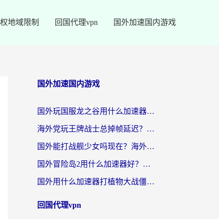
权地域限制
回国代理vpn
国外加速国内游戏
国外加速国内游戏
国外玩国服龙之谷用什么加速器最好？一份给海外游子的终极指南
海外党玩王牌战士总掉帧延迟？这份王牌战士延迟加速器终极指南救你命
国外能打战舰少女吗现在？海外玩家的国服游戏加速终极指南
国外冒险岛2用什么加速器好？海外党国服游戏畅玩全攻略（附鸣潮哈利波特加速技巧）
国外用什么加速器打植物大战僵尸好？海外党国服游戏加速终极指南
回国代理vpn