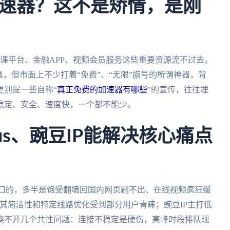
速器？这不是矫情，是刚
滤网，网课平台、金融APP、视频会员服务这些重要资源流不过去。
，但市面上不少打着“免费”、“无限”旗号的所谓神器，背
更别提一些自称“
真正免费的加速器有哪些
”的宣传，往往埋
稳定、安全、速度快，一个都不能少。
us、豌豆IP能解决核心痛点
接问出口的，多半是饱受翻墙回国内网页刷不出、在线视频疯狂缓
以其简洁性和特定线路优化受到部分用户青睐；豌豆IP主打低
绕不开几个共性问题：连接不稳定是硬伤，高峰时段排队现