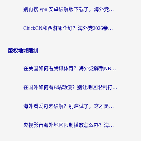
别再搜 vpn 安卓破解版下载了，海外党回国上网的正确姿势在这里
ChickCN和西游哪个好？海外党2026亲测回国加速器选择指南（附expressvpn中国对比）
版权地域限制
在美国如何看腾讯体育？海外党解锁NBA欧洲杯直播的终极攻略
在国外如何看B站动漫？别让地区限制打断你的追番节奏
海外看爱奇艺破解？别瞎试了，这才是留学生华人追剧看球的正确打开方式
央视影音海外地区限制播放怎么办？海外党亲测有效的回国加速指南