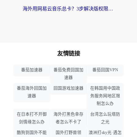
海外用网易云音乐总卡？3步解决版权限制+卡顿，还能听喜马拉雅！
友情链接
番茄加速器
番茄免费回国加
番茄回国VPN
速器
番茄海外回国加
回国游戏加速器
在韩国用中国政
速器
务服务网地区限
制怎么办
在日本打不开御
海外打黑色幸存
台湾怎么玩塔防
剑情缘怎么办
者怎么不卡了
之光
酷狗到国外不能
国外打野兽领
澳洲打sky光·遇怎