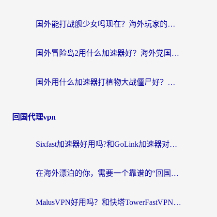
国外能打战舰少女吗现在？海外玩家的国服游戏加速终极指南
国外冒险岛2用什么加速器好？海外党国服游戏畅玩全攻略（附鸣潮哈利波特加速技巧）
国外用什么加速器打植物大战僵尸好？海外党国服游戏加速终极指南
回国代理vpn
Sixfast加速器好用吗?和GoLink加速器对比哪个回国效果更好?海外党亲测实用指南
在海外漂泊的你，需要一个靠谱的“回国机场”
MalusVPN好用吗？和快塔TowerFastVPN对比哪个回国效果更好？海外党亲测实用指南