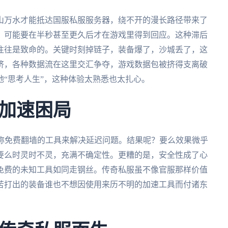
山万水才能抵达国服私服服务器，绕不开的漫长路径带来了
，可能要在半秒甚至更久后才在游戏里得到回应。这种滞后
往往是致命的。关键时刻掉链子，装备爆了，沙城丢了，这
挤，各种数据流在这里交汇争夺，游戏数据包被挤得支离破
“思考人生”，这种体验太熟悉也太扎心。
加速困局
宣称免费翻墙的工具来解决延迟问题。结果呢？要么效果微乎
要么时灵时不灵，充满不确定性。更糟的是，安全性成了心
免费的未知工具如同走钢丝。传奇私服虽不像官服那样价值
苦打出的装备谁也不想因使用来历不明的加速工具而付诸东