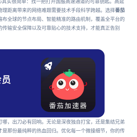
心其实很简单：找一把打开国服高速通道的可靠钥匙。高延
物理距离带来的网络难题需要技术手段科学跨越。选择
番茄
遍布全球的节点布局、智能精准的路由机制，覆盖全平台的
的传输安全保障以及可靠贴心的技术支持，才能真正告别
打哪，出刀必有回响。无论是深夜独自打宝，还是集结兄弟
才是那份最纯粹的热血回归。优化每一个微操细节，你的传