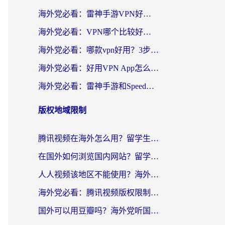
海外党必看：雷神手游VPN好用吗？和天速回国VPN对比哪个回国效果更好？附实用加速器选择指南
海外党必看：VPN哪个比较好用？3分钟找到适合你的回国加速方案
海外党必看：哪款vpn好用？3步选对回国加速器，无缝刷剧玩游戏
海外党必看：好用VPN App怎么选？3步教你无缝访问国内资源
海外党必看：雷神手游和SpeedCN好用吗？3招选对回国加速器无缝刷国内资源
版权地域限制
腾讯视频在海外怎么用？留学生亲测有效的回国加速器攻略
在国外如何浏览国内网站？留学生&海外华人的无缝访问指南
人人视频该地区不能使用？海外党追剧看片的终极解决方案来了
海外党必看：腾讯视频版权限制怎么破？3步让你轻松追剧
国外可以用豆瓣吗？海外党听国内音乐听书的实用指南