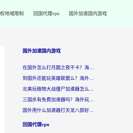
权地域限制
回国代理vpn
国外加速国内游戏
国外加速国内游戏
在国外怎么打月圆之夜不卡？海外玩家国服游戏加速终极指南（附巴西英国游戏适配方案）
到国外还能玩英雄联盟么？海外玩家国服游戏畅玩终极指南
北美玩植物大战僵尸加速器怎么选？2026海外党必看的国服游戏加速指南
三国杀有免费加速器吗？海外玩家国服畅玩终极指南（附泰国南非专属解决方案）
国外用什么加速器打天龙八部好？2026海外玩家国服游戏加速全攻略
回国代理vpn