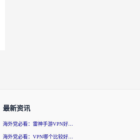
最新资讯
海外党必看：雷神手游VPN好用吗？和天速回国VPN对比哪个回国效果更好？附实用加速器选择指南
海外党必看：VPN哪个比较好用？3分钟找到适合你的回国加速方案