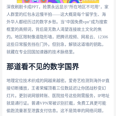
深夜刷剧卡成PPT，抢票永远显示"所在地区不可用"，家
人群里的红包永远慢半拍——这大概是每个留学生、海
外华人都经历过的数字乡愁。当"中国免费vpn"成为搜索
框里的高频词，背后是无数人渴望连接故土文化的焦
灼。地区限制像道隐形墙，把腾讯视频、网易云、12306
这些日常服务挡在门外。但别急，解锁这道墙的钥匙，
就藏在专业回国加速器的技术脉络里。
那道看不见的数字国界
地理定位技术织成的网越来越密。爱奇艺检测到海外IP直
接切断播放，王者荣耀顶着三位数延迟让你团战秒变幻
灯片。更别说网银转账、医院挂号这些刚需服务，IP地址
就是通行证。普通VPN常被识别拦截，免费工具更可能
偷跑流量甚至泄露支付信息。这不是简单的网络问题，