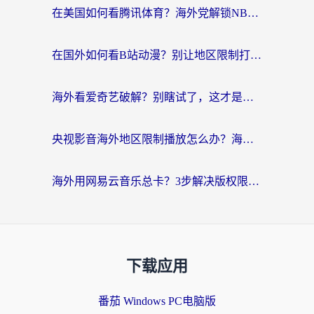
在美国如何看腾讯体育？海外党解锁NBA欧洲杯直播的终极攻略
在国外如何看B站动漫？别让地区限制打断你的追番节奏
海外看爱奇艺破解？别瞎试了，这才是留学生华人追剧看球的正确打开方式
央视影音海外地区限制播放怎么办？海外党亲测有效的回国加速指南
海外用网易云音乐总卡？3步解决版权限制+卡顿，还能听喜马拉雅！
下载应用
番茄 Windows PC电脑版