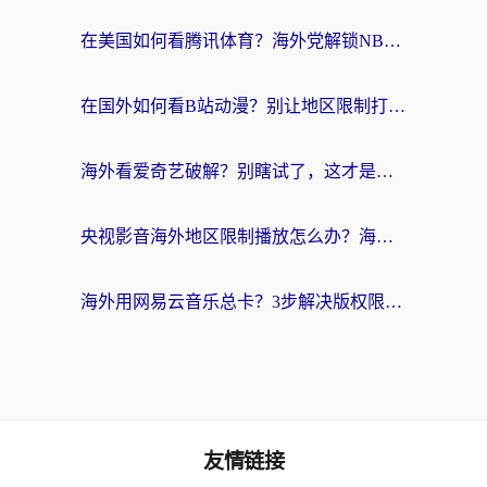
在美国如何看腾讯体育？海外党解锁NBA欧洲杯直播的终极攻略
在国外如何看B站动漫？别让地区限制打断你的追番节奏
海外看爱奇艺破解？别瞎试了，这才是留学生华人追剧看球的正确打开方式
央视影音海外地区限制播放怎么办？海外党亲测有效的回国加速指南
海外用网易云音乐总卡？3步解决版权限制+卡顿，还能听喜马拉雅！
友情链接