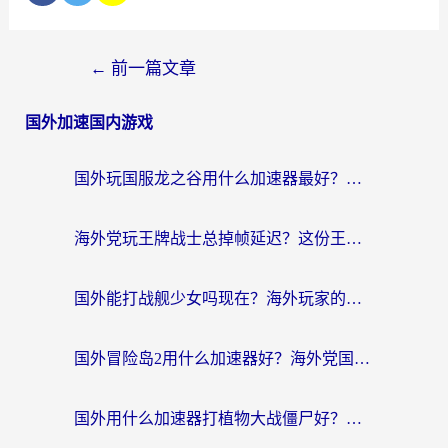
←
前一篇文章
国外加速国内游戏
国外玩国服龙之谷用什么加速器最好？一份给海外游子的终极指南
海外党玩王牌战士总掉帧延迟？这份王牌战士延迟加速器终极指南救你命
国外能打战舰少女吗现在？海外玩家的国服游戏加速终极指南
国外冒险岛2用什么加速器好？海外党国服游戏畅玩全攻略（附鸣潮哈利波特加速技巧）
国外用什么加速器打植物大战僵尸好？海外党国服游戏加速终极指南