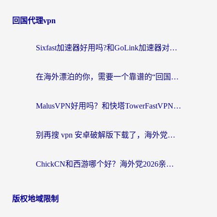
回国代理vpn
Sixfast加速器好用吗?和GoLink加速器对比哪个回国效果更好?海外党亲测实用指南
在海外漂泊的你，需要一个靠谱的“回国机场”
MalusVPN好用吗？和快塔TowerFastVPN对比哪个回国效果更好？海外党亲测实用指南
别再搜 vpn 安卓破解版下载了，海外党回国上网的正确姿势在这里
ChickCN和西游哪个好？海外党2026亲测回国加速器选择指南（附expressvpn中国对比）
版权地域限制