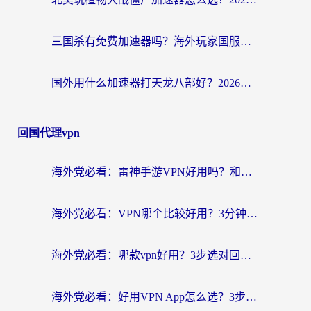
三国杀有免费加速器吗？海外玩家国服畅玩终极指南（附泰国南非专属解决方案）
国外用什么加速器打天龙八部好？2026海外玩家国服游戏加速全攻略
回国代理vpn
海外党必看：雷神手游VPN好用吗？和天速回国VPN对比哪个回国效果更好？附实用加速器选择指南
海外党必看：VPN哪个比较好用？3分钟找到适合你的回国加速方案
海外党必看：哪款vpn好用？3步选对回国加速器，无缝刷剧玩游戏
海外党必看：好用VPN App怎么选？3步教你无缝访问国内资源